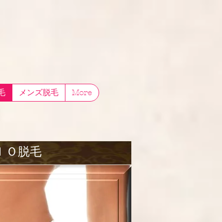
毛
メンズ脱毛
More
ＩＯ脱毛