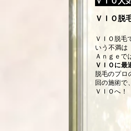
ＶＩＯ人
ＶＩＯ脱
ＶＩＯ脱毛
いう不満は
Ａｎｇｅで
ＶＩＯに最
脱毛のプロ
回の施術で
ＶＩＯへ！