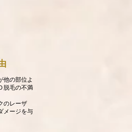
。
由
が他の部位よ
Ｏ脱毛の不満
クのレーザ
ダメージを与