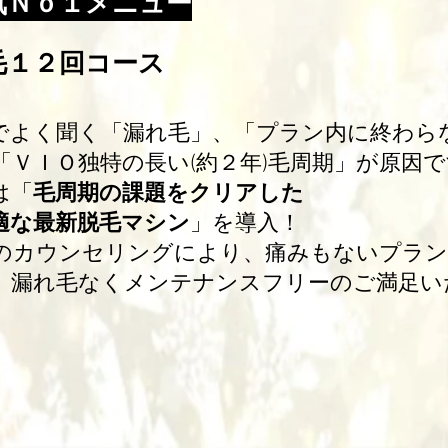
気Ｎｏ１メニュー
毛１２回コース
でよく聞く「漏れ毛」、「プラン内に終わら
「ＶＩＯ独特の長い(約２年)毛周期」が原因
は
「
毛周期の課題をクリアした
適な最新脱毛マシン
」を導入！
のカウンセリングにより、痛みもないプラン
、漏れ毛なくメンテナンスフリーのご満足い