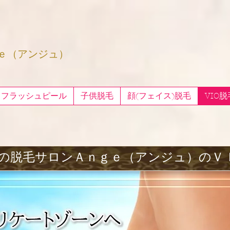
ｅ（アンジュ）
フラッシュピール
子供脱毛
顔(フェイス)脱毛
VIO脱
の脱毛サロンＡｎｇｅ（アンジュ）のＶ