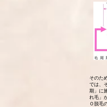
そのた
では、
期」に
れ毛」
Ｏ脱毛