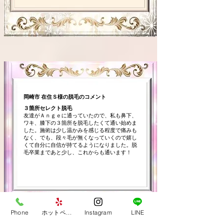
岡崎市 在住Ｓ様の脱毛のコメント
３箇所セレクト脱毛
友達がＡｎｇｅに通っていたので、私も鼻下、
ワキ、膝下の３箇所を脱毛したくて通い始めま
した。施術は少し温かみを感じる程度で痛みも
なく、でも、段々毛が無くなっていくので嬉し
くて自分に自信が持てるようになりました。脱
毛卒業まであと少し、これからも通います！
Phone
ホットペッパービューティ
Instagram
LINE