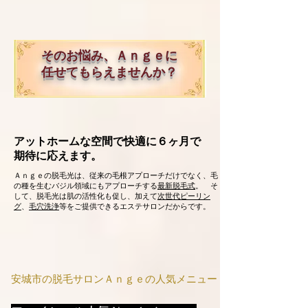
そのお悩み、Ａｎｇｅに
任せてもらえませんか？
アットホームな空間で快適に６ヶ月で
期待に応えます。
Ａｎｇｅの脱毛光は、従来の毛根アプローチだけでなく、毛
の種を生むバジル領域にもアプローチする
最新脱毛式
。
そ
して、脱毛光は肌の活性化も促し、加えて
次世代ピーリン
グ
、
毛穴洗浄
等をご提供できるエステサロンだからです。
安城市の脱毛サロンＡｎｇｅの人気メニュー